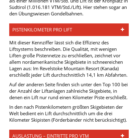
als einer Millionen VTM/Std. und Lift ist der Kronplatz in
Südtirol (1.016.181 VTM/Std./Lift). Hier stehen sogar an
den Übungswiesen Gondelbahnen.
PISTENKILOMETER PRO LIFT
Mit dieser Kennziffer lässt sich die Effizienz des
Liftsystems beschreiben. Die Qualität, mit wenigen
Liften große Pistennetze zu erschließen, zeichnet vor
allem nordamerikanische Skigebiete in schneereichen
Lagen aus: Im Revelstoke Mountain Resort (Kanada)
erschließt jeder Lift durchschnittlich 14,1 km Abfahrten.
Auf der anderen Seite finden sich unter den Top 100 bei
der Anzahl der Liftanlagen zahlreiche Skigebiete, in
denen ein Lift nur rund einen Kilometer Piste erschließt.
In den nach Pistenkilometern größten Skigebieten der
Welt bedient ein Lift durchschnittlich um die drei
Kilometer Skipisten (Förderbänder nicht berücksichtigt).
AUSLASTUNG – EINTRITTE PRO VTM