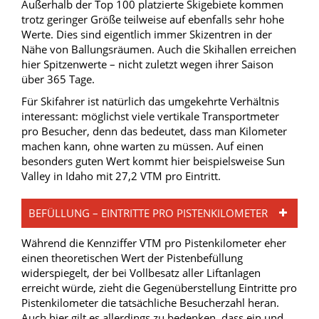
Außerhalb der Top 100 platzierte Skigebiete kommen
trotz geringer Größe teilweise auf ebenfalls sehr hohe
Werte. Dies sind eigentlich immer Skizentren in der
Nähe von Ballungsräumen. Auch die Skihallen erreichen
hier Spitzenwerte – nicht zuletzt wegen ihrer Saison
über 365 Tage.
Für Skifahrer ist natürlich das umgekehrte Verhältnis
interessant: möglichst viele vertikale Transportmeter
pro Besucher, denn das bedeutet, dass man Kilometer
machen kann, ohne warten zu müssen. Auf einen
besonders guten Wert kommt hier beispielsweise Sun
Valley in Idaho mit 27,2 VTM pro Eintritt.
BEFÜLLUNG – EINTRITTE PRO PISTENKILOMETER
Während die Kennziffer VTM pro Pistenkilometer eher
einen theoretischen Wert der Pistenbefüllung
widerspiegelt, der bei Vollbesatz aller Liftanlagen
erreicht würde, zieht die Gegenüberstellung Eintritte pro
Pistenkilometer die tatsächliche Besucherzahl heran.
Auch hier gilt es allerdings zu bedenken, dass ein und